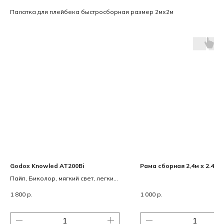
Палатка для плейбека быстросборная размер 2мх2м
Godox Knowled AT200Bi
Рама сборная 2,4м х 2.4м (8
Пайп, Биколор, мягкий свет, легкий
вес.
1 800
р.
1 000
р.