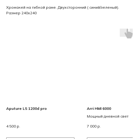
Хромакей на гибкой раме. Двухсторонний ( синий/зеленый).
Размер 240х240
Aputure LS 1200d pro
Arri HMI 6000
Мощный дневной свет
4 500
р.
7 000
р.